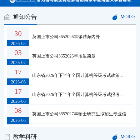
通知公告
MORE+
30
英国上市公司3652026年诚聘海内外...
2026-03
03
英国上市公司3652026年招生简章
2026-07
17
山东省2026年下半年全国计算机等级考试政策...
2026-06
17
山东省2026年下半年全国计算机等级考试报考...
2026-06
08
英国上市公司3652027年硕士研究生拟招生专业信...
2026-06
教学科研
MORE+