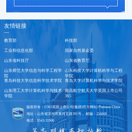
友情链接
教育部
科技部
工业和信息化部
国家自然基金委
山东省科技厅
山东省教育厅
山东师范大学信息与科学工程学
山东科技大学计算机科学与工程
院
学院
青岛科技大学信息科学技术学院
青岛大学计算机科学与技术学院
山东理工大学计算机科学与技术
南昌航空航天大学英国上市公司
学院
365
版权所有：©365英国上市公司(集团)官方网站| Platinum China
地址：山东省滨州市黄河五路391号， 邮编：256600
电话：0543-31900
笃
志
明
理
求
知
拓
新